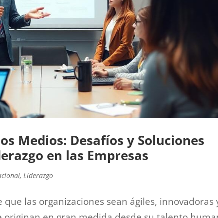
s Medios: Desafíos y Soluciones
iderazgo en las Empresas
acional
,
Liderazgo
e que las organizaciones sean ágiles, innovadoras 
 se originan en gran medida desde su talento huma