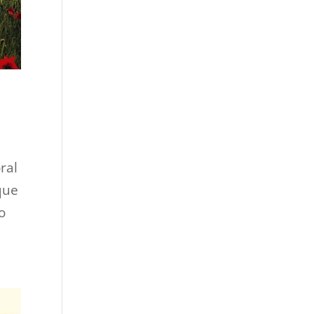
ral
que
o