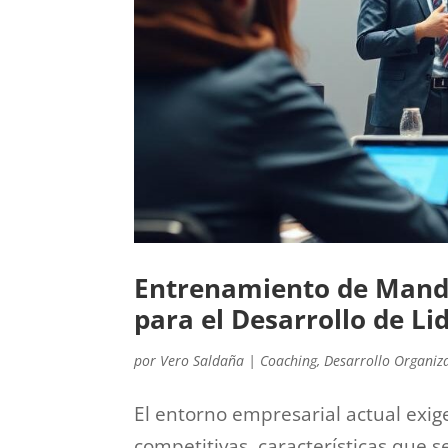
Entrenamiento de Mando
para el Desarrollo de L
por
Vero Saldaña
|
Coaching
,
Desarrollo Organiz
El entorno empresarial actual exig
competitivas, características que