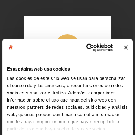

Esta página web usa cookies
DISEÑO A LA MEDIDA
Las cookies de este sitio web se usan para personalizar
En REINVENTARE, diseñamos
el contenido y los anuncios, ofrecer funciones de redes
nuestros programas de
sociales y analizar el tráfico. Además, compartimos
acuerdo con las
información sobre el uso que haga del sitio web con
necesidades concretas de
nuestros partners de redes sociales, publicidad y análisis
la organización. Primero
web, quienes pueden combinarla con otra información
investigamos sobre los
que les haya proporcionado o que hayan recopilado a
desafíos y proponemos la
partir del uso que haya hecho de sus servicios.
solución.