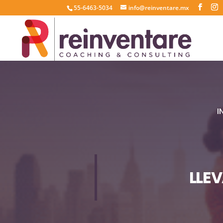
55-6463-5034
info@reinventare.mx
I
LLE