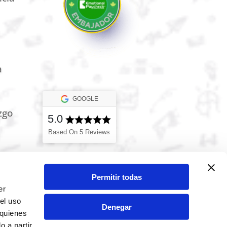
a
GOOGLE
zgo
5.0
Based On 5 Reviews
Permitir todas
er
el uso
Denegar
 quienes
 a partir