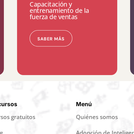
Capacitación y
entrenamiento de la
fuerza de ventas
SABER MÁS
cursos
Menú
sos gratuitos
Quiénes somos
g
Adopción de Intelige