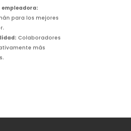
a empleadora:
mán para los mejores
or
.
lidad:
Colaboradores
cativamente más
s
.