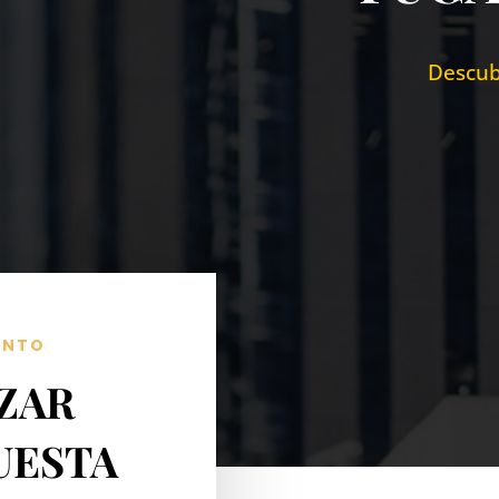
Descub
ENTO
ZAR
UESTA