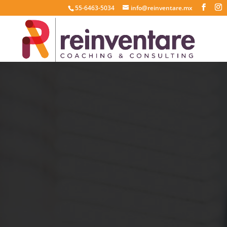
55-6463-5034
info@reinventare.mx