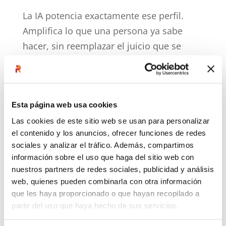
La IA potencia exactamente ese perfil.
Amplifica lo que una persona ya sabe
hacer, sin reemplazar el juicio que se
necesita para saber cuándo y cómo
aplicarlo.
Esta página web usa cookies
Lo que la tecnología no
puede decidir por ti
Las cookies de este sitio web se usan para personalizar
el contenido y los anuncios, ofrecer funciones de redes
Hay una frase que escuchamos
sociales y analizar el tráfico. Además, compartimos
frecuentemente en las organizaciones:
“La
información sobre el uso que haga del sitio web con
IA va a cambiar todo.”
Puede ser cierta,
nuestros partners de redes sociales, publicidad y análisis
web, quienes pueden combinarla con otra información
pero también incompleta.
que les haya proporcionado o que hayan recopilado a
partir del uso que haya hecho de sus servicios.
La IA va a cambiar todo lo que dejemos
que cambie. Y va a perpetuar todo lo que