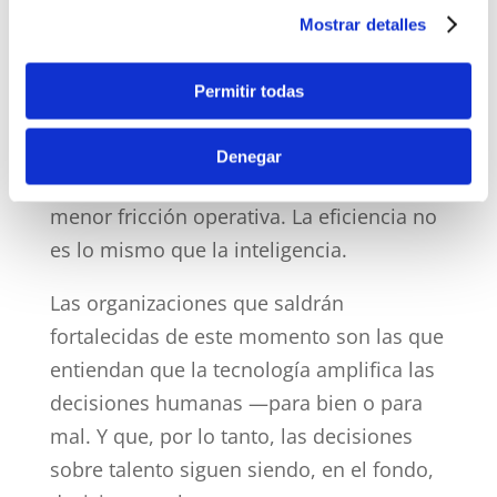
Mostrar detalles
no revisemos.
Si los sistemas de selección siguen
Permitir todas
entrenados en los sesgos del pasado,
seguiremos construyendo equipos del
Denegar
pasado —solo que con más velocidad y
menor fricción operativa. La eficiencia no
es lo mismo que la inteligencia.
Las organizaciones que saldrán
fortalecidas de este momento son las que
entiendan que la tecnología amplifica las
decisiones humanas —para bien o para
mal. Y que, por lo tanto, las decisiones
sobre talento siguen siendo, en el fondo,