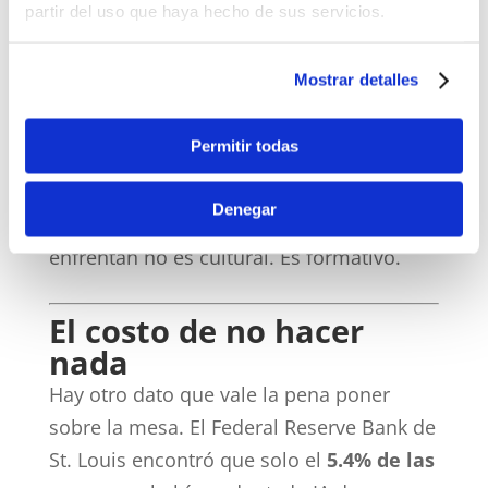
partir del uso que haya hecho de sus servicios.
colaboradores entienden profundamente
las herramientas —lo que ocurre
Mostrar detalles
mediante capacitación estructurada, no
mediante un tutorial de YouTube de 10
Permitir todas
minutos— la aprehensión inicial se
convierte en entusiasmo. El problema de
Denegar
adopción que tantas organizaciones
enfrentan no es cultural. Es formativo.
El costo de no hacer
nada
Hay otro dato que vale la pena poner
sobre la mesa. El Federal Reserve Bank de
St. Louis encontró que solo el
5.4% de las