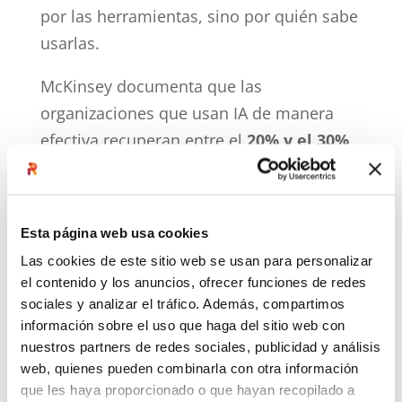
por las herramientas, sino por quién sabe
usarlas.
McKinsey documenta que las
organizaciones que usan IA de manera
efectiva recuperan entre el
20% y el 30%
de las horas laborales de sus equipos
para actividades de mayor valor. No por
magia. Porque diseñaron
Esta página web usa cookies
deliberadamente cómo integrar las
Las cookies de este sitio web se usan para personalizar
herramientas al flujo de trabajo real de
el contenido y los anuncios, ofrecer funciones de redes
sus colaboradores.
sociales y analizar el tráfico. Además, compartimos
información sobre el uso que haga del sitio web con
BCG agrega un hallazgo que me parece
nuestros partners de redes sociales, publicidad y análisis
web, quienes pueden combinarla con otra información
especialmente relevante para los
que les haya proporcionado o que hayan recopilado a
procesos de cambio: cuando los