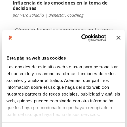
Influencia de las emociones en la toma de
decisiones
por
Vero Saldaña
|
Bienestar
,
Coaching
¿Cómo influyen las emociones en la toma
de decisiones que tienen que ver con
nuestras finanzas personales? Nuestras
decisiones son más emocionales que
Esta página web usa cookies
racionales. Conferencia de la coach
Las cookies de este sitio web se usan para personalizar
ejecutiva Vero Saldaña dentro del marco
el contenido y los anuncios, ofrecer funciones de redes
de la Semana de Educación Financiera...
sociales y analizar el tráfico. Además, compartimos
información sobre el uso que haga del sitio web con
nuestros partners de redes sociales, publicidad y análisis
web, quienes pueden combinarla con otra información
que les haya proporcionado o que hayan recopilado a
partir del uso que haya hecho de sus servicios.
Artículos recientes