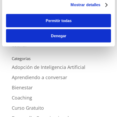
Reinventar tu organización empieza en las
Mostrar detalles
personas
¿A quién contratas cuando la IA ya sabe
Permitir todas
hacer lo que buscas?
Denegar
La diferencia no es la IA. Es quien ya sabe
usarla.
Categorías
Adopción de Inteligencia Artificial
Aprendiendo a conversar
Bienestar
Coaching
Curso Gratuito