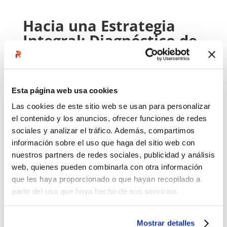
Hacia una Estrategia
Integral: Diagnóstico de
Compensaciones
Antes de desplegar estas estrategias, es
Esta página web usa cookies
vital que las organizaciones realicen un
Las cookies de este sitio web se usan para personalizar
diagnóstico exhaustivo de su actual
el contenido y los anuncios, ofrecer funciones de redes
sistema de compensación. Este
sociales y analizar el tráfico. Además, compartimos
información sobre el uso que haga del sitio web con
diagnóstico debe evaluar no solo los
nuestros partners de redes sociales, publicidad y análisis
componentes del salario y beneficios
web, quienes pueden combinarla con otra información
tangibles, sino también los factores
que les haya proporcionado o que hayan recopilado a
intangibles que constituyen el salario
partir del uso que haya hecho de sus servicios.
emocional.
Mostrar detalles