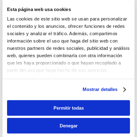
Esta página web usa cookies
Las cookies de este sitio web se usan para personalizar
¿Cómo provocar el cambio en una
el contenido y los anuncios, ofrecer funciones de redes
organización?
sociales y analizar el tráfico. Además, compartimos
por
Mario Peniche
|
Gestión del cambio
información sobre el uso que haga del sitio web con
nuestros partners de redes sociales, publicidad y análisis
Cuando iniciamos un proceso de cambio
web, quienes pueden combinarla con otra información
en una organización buscamos cambiar
que les haya proporcionado o que hayan recopilado a
partir del uso que haya hecho de sus servicios.
comportamientos que limitan o impiden
que nuestros objetivos organizacionales
se cumplan. ¿Por dónde empezar a
Mostrar detalles
provocar el cambio en una organización?
Los antecedentes...
Permitir todas
Denegar
Entradas siguientes »