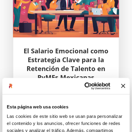
El Salario Emocional como
Estrategia Clave para la
Retención de Talento en
PyMEs Mexicanas
AGO 26, 2024
|
DESARROLLO
ORGANIZACIONAL
,
LIDERAZGO
La alta rotación de personal es un desafío
Esta página web usa cookies
persistente para muchas PyMEs
Las cookies de este sitio web se usan para personalizar
mexicanas. Este constante cambio de
el contenido y los anuncios, ofrecer funciones de redes
empleados no solo impacta en la
sociales y analizar el tráfico. Además, compartimos