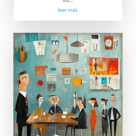
los...
leer más